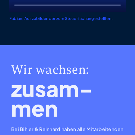
Fabian, Auszubildender zum Steuerfachangestellten.
Wir wachsen:
zusam-
men
Bei Bihler & Reinhard haben alle Mitarbeitenden