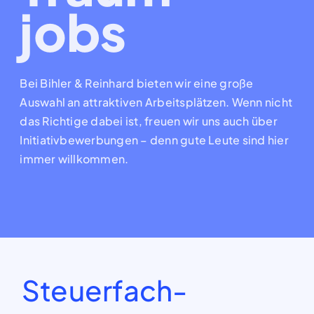
jobs
Bei Bihler & Reinhard bieten wir eine große
Auswahl an attraktiven Arbeitsplätzen. Wenn nicht
das Richtige dabei ist, freuen wir uns auch über
Initiativbewerbungen – denn gute Leute sind hier
immer willkommen.
Steuerfach-