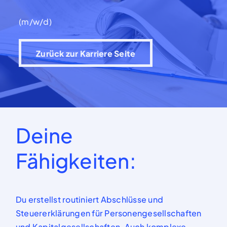
(m/w/d)
Zurück zur Karriere Seite
Deine
Fähigkeiten:
Du erstellst routiniert Abschlüsse und
Steuererklärungen für
Personengesellschaften
und
Kapitalgesellschaften
.
Auch k
omplexe