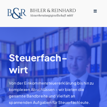
Zum
Inhalt
Toggle
springen
Navigat
STARTSEITE
ÜBER UNS
Steuerfach-
LEISTUNGEN
wirt
WISSENSWERTES
Von der Einkommensteuererklärung bis hin zu
komplexen Abschlüssen
–
w
ir bieten die
KARRIERE
gesamte Bandbreite und Vielfalt
an
spannenden
Aufgaben
für
Steuerfachleute.
KONTAKT