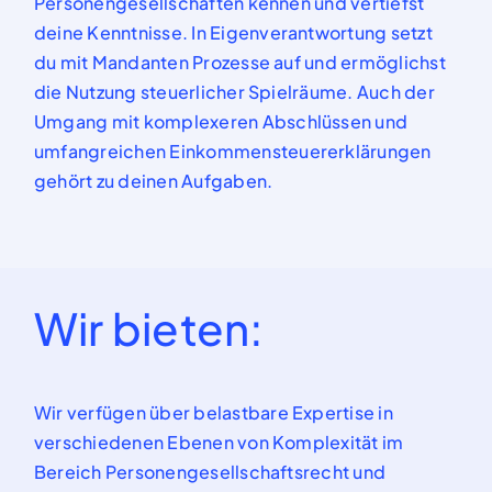
Personengesellschaften kennen und
vertiefst
deine
Kenntnisse.
In Eigenverantwortung setzt
du mit Mandanten Prozesse auf
und
ermöglichst
die Nutzung steuerlicher Spielräume. Auch der
Umgang mit komplexeren A
bschlüssen und
umfangreichen
Einkommensteuererklärungen
gehört zu deinen Aufgaben.
Wir bieten:
Wir
verfügen über belastbare
Expertise in
verschiedenen Ebenen von Komplexität im
Bereich Personengesellschaftsrecht und